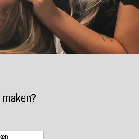
ak maken?
ken