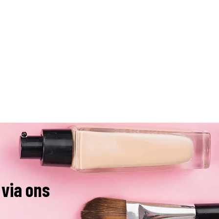
 via ons
1