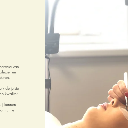
enaresse van
plezier en
sturen.
uik de juiste
p kwaliteit.
lij kunnen
om uit te